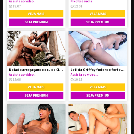
Assista ao vídeo...
Nikolly Gaucha
18:07
12:01
VEJA MAIS
VEJA MAIS
SEJA PREMIUM
SEJA PREMIUM
Dotado arregaçando o cu da Cintia Matarazzo
Leticia Griffoy fudendo forte a cu da boneca Yasmin Andrade
Assista ao vídeo...
Assista ao vídeo...
15:06
19:15
VEJA MAIS
VEJA MAIS
SEJA PREMIUM
SEJA PREMIUM