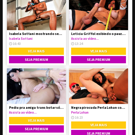
Isabela Sottani mostrando seu pauzão enorme
Leticia Griffol exibindo o pauzão lindo
Isabela Sottani
Assista ao vídeo...
16:43
13:24
VEJA MAIS
VEJA MAIS
SEJA PREMIUM
SEJA PREMIUM
Pediu pra amiga trans botar só a cabecinha
Negra pirocuda Perla Lohan comendo macho
Assista ao vídeo...
Perla Lohan
16:23
VEJA MAIS
VEJA MAIS
SEJA PREMIUM
SEJA PREMIUM