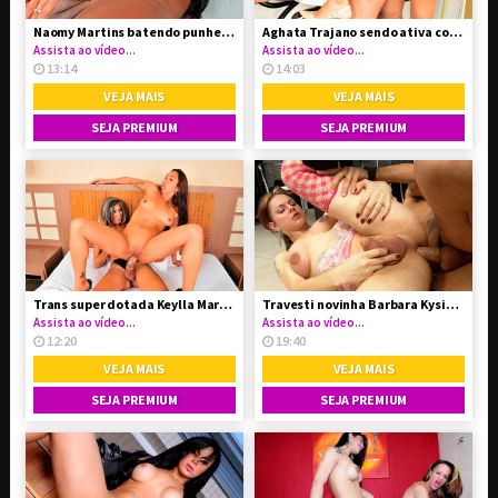
Naomy Martins batendo punheta no seu pauzão
Aghata Trajano sendo ativa com seu vizinho
Assista ao vídeo...
Assista ao vídeo...
13:14
14:03
VEJA MAIS
VEJA MAIS
SEJA PREMIUM
SEJA PREMIUM
Trans super dotada Keylla Marques comendo mulher
Travesti novinha Barbara Kysivics dando o cuzinho
Assista ao vídeo...
Assista ao vídeo...
12:20
19:40
VEJA MAIS
VEJA MAIS
SEJA PREMIUM
SEJA PREMIUM