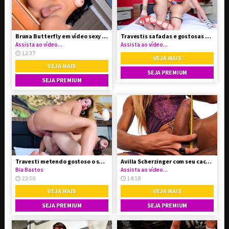
Bruna Butterfly em vídeo sexy se exibindo
Travestis safadas e gostosas fazendo troca troca
Assista ao vídeo...
Assista ao vídeo...
12:37
VEJA MAIS
VEJA MAIS
SEJA PREMIUM
SEJA PREMIUM
Travesti metendo gostoso o seu primo do interior
Avilla Scherzinger com seu cacetão duro nas mãos
Bia Bastos
Assista ao vídeo...
22:50
14:18
VEJA MAIS
VEJA MAIS
SEJA PREMIUM
SEJA PREMIUM