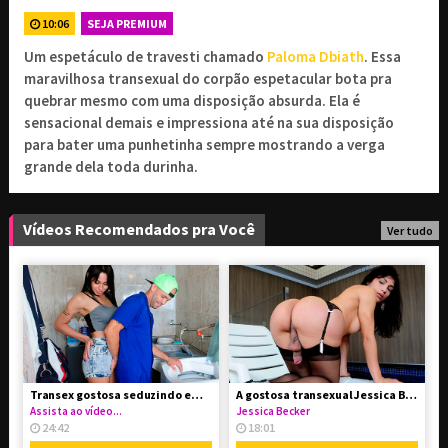
ASSINE PARA TER ACESSO COMPLETO
10:06
SEJA PREMIUM
Um espetáculo de travesti chamado
Paloma Dbiath
. Essa
9
1 mês de assinatura
,90
R$
maravilhosa transexual do corpão espetacular bota pra
Renovado a cada 1 mês
quebrar mesmo com uma disposição absurda. Ela é
19
sensacional demais e impressiona até na sua disposição
3 meses de assinatura
,90
R$
para bater uma punhetinha sempre mostrando a verga
Renovado a cada 3 meses
grande dela toda durinha.
29
6 meses de assinatura
,90
R$
Renovado a cada 6 meses
Vídeos Recomendados pra Você
Ver tudo
Combo Avantajadas
29
// Acesso a 4 sites
,90
R$
exclusivos
Transex gostosa seduzindo empregado
A gostosa transexual Jessica Becker
PROSSEGUIR
Assista ao vídeo...
Jessica Becker
24:42
18:01