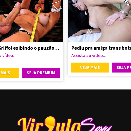
Leticia Griffol exibindo o pauzão lindo
 vídeo...
Assista ao vídeo...
VEJA MAIS
SEJA P
 MAIS
SEJA PREMIUM