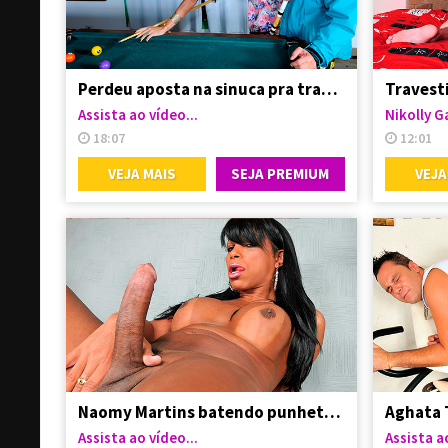
Perdeu aposta na sinuca pra travesti
Assista ao vídeo...
Nikolly G
18:07
12:01
VEJA MAIS
SEJA PREMIUM
VEJA
Naomy Martins batendo punheta no seu pauzão
Assista ao vídeo...
Assista ao