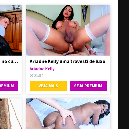
Fernanda Cristine socando no cu do safado
Ariadne Kelly uma travesti de luxo
Ariadne Kelly
21:54
REMIUM
VEJA MAIS
SEJA PREMIUM