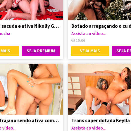
Travesti sacuda e ativa Nikolly Gaucha
aucha
Assista ao vídeo...
15:06
 MAIS
SEJA PREMIUM
VEJA MAIS
SEJA P
Aghata Trajano sendo ativa com seu vizinho
 vídeo...
Assista ao vídeo...