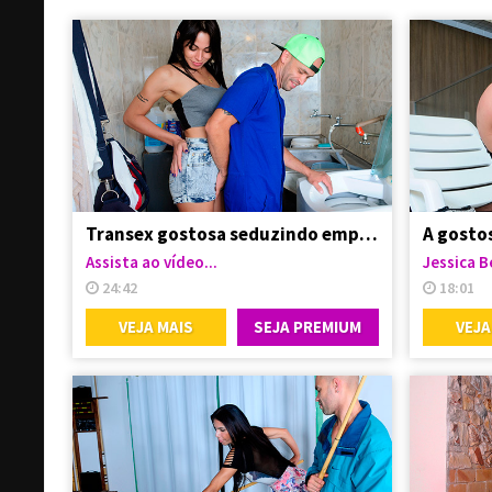
Transex gostosa seduzindo empregado
Assista ao vídeo...
Jessica B
24:42
18:01
VEJA MAIS
SEJA PREMIUM
VEJA