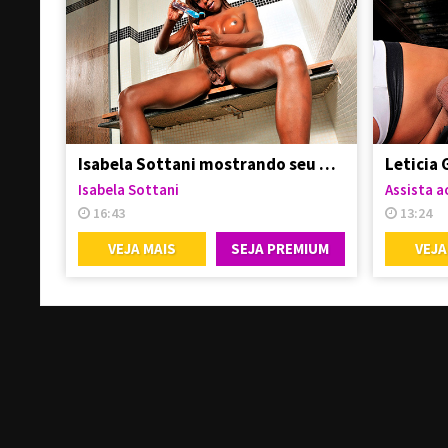
Isabela Sottani mostrando seu pauzão enorme
Isabela Sottani
Assista ao
16:43
13:24
VEJA MAIS
SEJA PREMIUM
VEJA