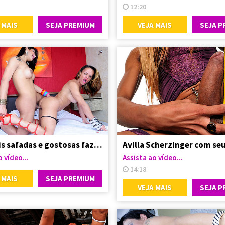
12:20
 MAIS
SEJA PREMIUM
VEJA MAIS
SEJA P
Travestis safadas e gostosas fazendo troca troca
 vídeo...
Assista ao vídeo...
14:18
 MAIS
SEJA PREMIUM
VEJA MAIS
SEJA P