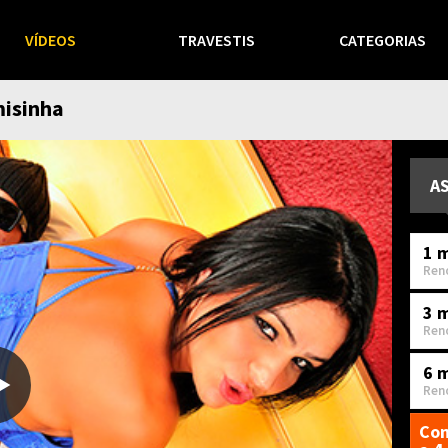
VÍDEOS
TRAVESTIS
CATEGORIAS
misinha
A
1 m
Ren
3 
Ren
6 
Ren
Com