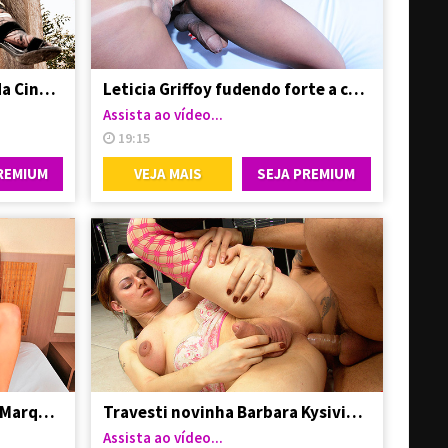
Dotado arregaçando o cu da Cintia Matarazzo
Leticia Griffoy fudendo forte a cu da boneca Yasmin Andrade
Assista ao vídeo...
19:15
REMIUM
VEJA MAIS
SEJA PREMIUM
Trans super dotada Keylla Marques comendo mulher
Travesti novinha Barbara Kysivics dando o cuzinho
Assista ao vídeo...