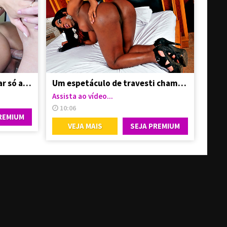
Pediu pra amiga trans botar só a cabecinha
Um espetáculo de travesti chamado Paloma Dbiath
Assista ao vídeo...
10:06
REMIUM
VEJA MAIS
SEJA PREMIUM