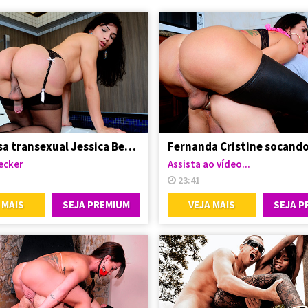
A gostosa transexual Jessica Becker
ecker
Assista ao vídeo...
23:41
 MAIS
SEJA PREMIUM
VEJA MAIS
SEJA P