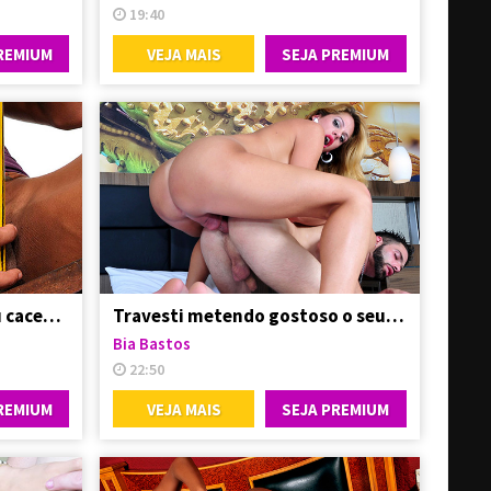
19:40
REMIUM
VEJA MAIS
SEJA PREMIUM
Avilla Scherzinger com seu cacetão duro nas mãos
Travesti metendo gostoso o seu primo do interior
Bia Bastos
22:50
REMIUM
VEJA MAIS
SEJA PREMIUM