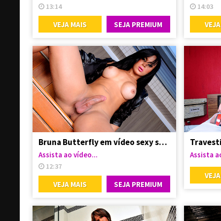
13:14
14:03
VEJA MAIS
SEJA PREMIUM
VEJA
Bruna Butterfly em vídeo sexy se exibindo
Assista ao vídeo...
Assista ao
12:37
VEJA
VEJA MAIS
SEJA PREMIUM