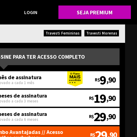
SEJA PREMIUM
LOGIN
Travesti Femininas
Travesti Morenas
SSINE PARA TER ACESSO COMPLETO
9
ês de assinatura
,90
R$
ovado a cada 1 mês
19
meses de assinatura
,90
R$
ovado a cada 3 meses
29
meses de assinatura
,90
R$
ovado a cada 6 meses
29
bo Avantajadas
// Acesso
,90
R$