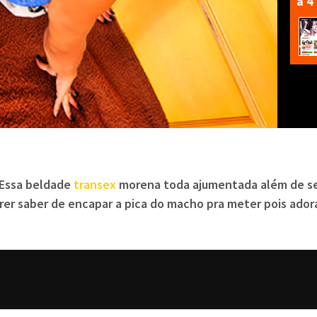
a 4
 Essa beldade
transex
morena toda ajumentada além de se
uerer saber de encapar a pica do macho pra meter pois ado