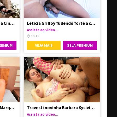
Dotado arregaçando o cu da Cintia Matarazzo
Leticia Griffoy fudendo forte a cu da boneca Yasmin Andrade
Assista ao vídeo...
19:15
REMIUM
VEJA MAIS
SEJA PREMIUM
Trans super dotada Keylla Marques comendo mulher
Travesti novinha Barbara Kysivics dando o cuzinho
Assista ao vídeo...