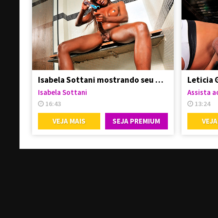
Isabela Sottani mostrando seu pauzão enorme
Isabela Sottani
Assista ao
16:43
13:24
VEJA MAIS
SEJA PREMIUM
VEJA