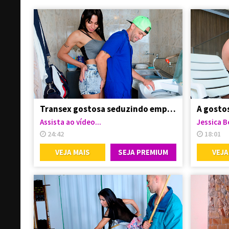
Transex gostosa seduzindo empregado
Assista ao vídeo...
Jessica B
24:42
18:01
VEJA MAIS
SEJA PREMIUM
VEJA