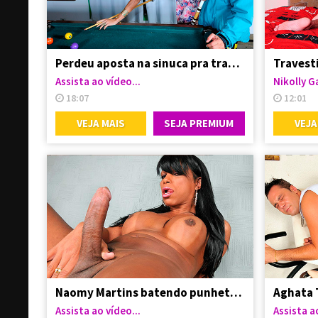
Perdeu aposta na sinuca pra travesti
Assista ao vídeo...
Nikolly G
18:07
12:01
VEJA MAIS
SEJA PREMIUM
VEJA
Naomy Martins batendo punheta no seu pauzão
Assista ao vídeo...
Assista ao