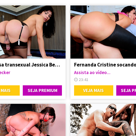
A gostosa transexual Jessica Becker
ecker
Assista ao vídeo...
23:41
 MAIS
SEJA PREMIUM
VEJA MAIS
SEJA P