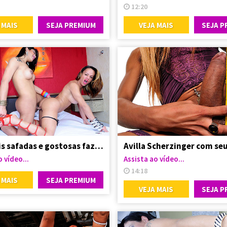
12:20
 MAIS
SEJA PREMIUM
VEJA MAIS
SEJA P
Travestis safadas e gostosas fazendo troca troca
 vídeo...
Assista ao vídeo...
14:18
 MAIS
SEJA PREMIUM
VEJA MAIS
SEJA P