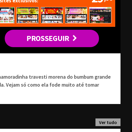
 sites exclusivos
PROSSEGUIR
namoradinha travesti morena do bumbum grande
da. Vejam só como ela fode muito até tomar
Ver tudo