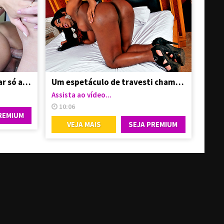
Pediu pra amiga trans botar só a cabecinha
Um espetáculo de travesti chamado Paloma Dbiath
Assista ao vídeo...
10:06
REMIUM
VEJA MAIS
SEJA PREMIUM