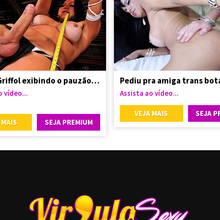
Leticia Griffol exibindo o pauzão lindo
 vídeo...
Assista ao vídeo...
VEJA MAIS
SEJA P
 MAIS
SEJA PREMIUM