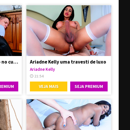
Fernanda Cristine socando no cu do safado
Ariadne Kelly uma travesti de luxo
Ariadne Kelly
21:54
REMIUM
VEJA MAIS
SEJA PREMIUM