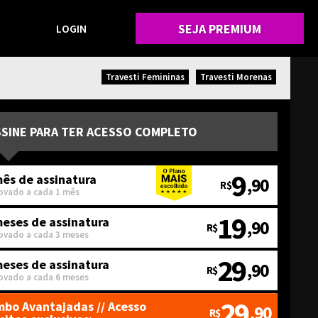
SEJA PREMIUM
LOGIN
Travesti Femininas
Travesti Morenas
SSINE PARA TER ACESSO COMPLETO
9
ês de assinatura
,90
R$
ovado a cada 1 mês
19
meses de assinatura
,90
R$
ovado a cada 3 meses
29
meses de assinatura
,90
R$
ovado a cada 6 meses
29
bo Avantajadas
// Acesso
,90
R$