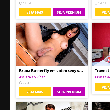
13:14
14:03
VEJA MAIS
SEJA PREMIUM
VEJA
Bruna Butterfly em vídeo sexy se exibindo
Assista ao vídeo...
Assista ao
12:37
VEJA
VEJA MAIS
SEJA PREMIUM