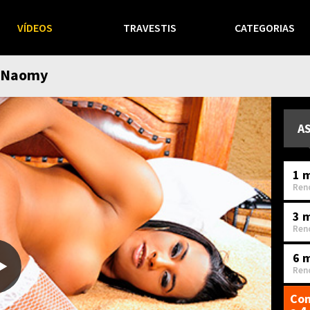
VÍDEOS
TRAVESTIS
CATEGORIAS
y Naomy
A
1 m
Ren
3 
Ren
6 
Ren
Com