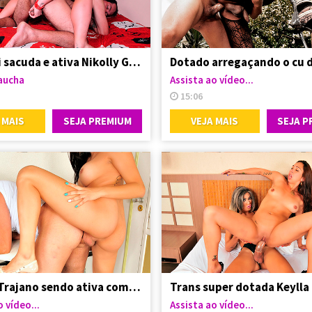
Travesti sacuda e ativa Nikolly Gaucha
aucha
Assista ao vídeo...
15:06
 MAIS
SEJA PREMIUM
VEJA MAIS
SEJA P
Aghata Trajano sendo ativa com seu vizinho
 vídeo...
Assista ao vídeo...