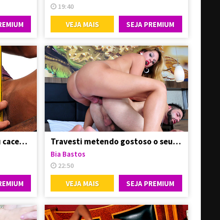
19:40
REMIUM
VEJA MAIS
SEJA PREMIUM
Avilla Scherzinger com seu cacetão duro nas mãos
Travesti metendo gostoso o seu primo do interior
Bia Bastos
22:50
REMIUM
VEJA MAIS
SEJA PREMIUM