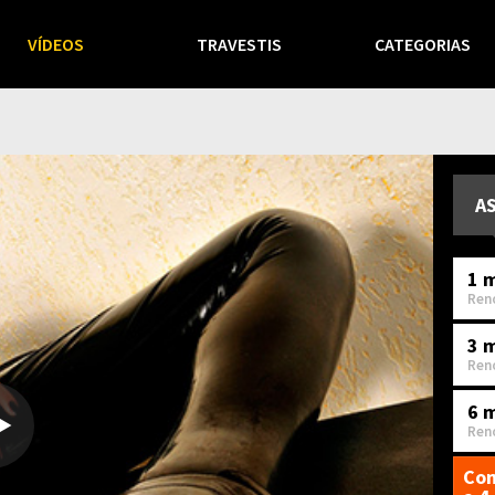
VÍDEOS
TRAVESTIS
CATEGORIAS
A
1 m
Ren
3 
Ren
6 
Ren
Com