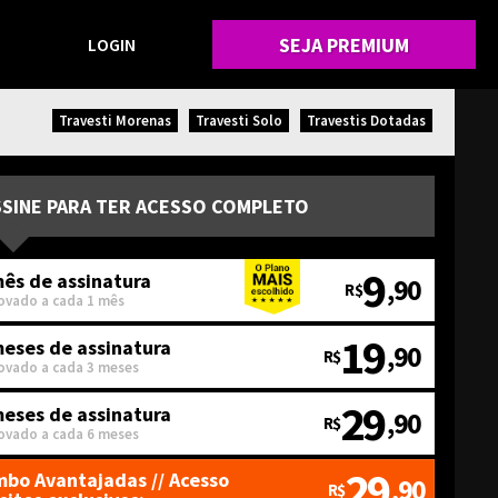
SEJA PREMIUM
LOGIN
Travesti Morenas
Travesti Solo
Travestis Dotadas
SSINE PARA TER ACESSO COMPLETO
9
ês de assinatura
,90
R$
ovado a cada 1 mês
19
meses de assinatura
,90
R$
ovado a cada 3 meses
29
meses de assinatura
,90
R$
ovado a cada 6 meses
29
bo Avantajadas
// Acesso
,90
R$