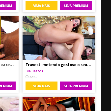
REMIUM
VEJA MAIS
SEJA PREMIUM
Avilla Scherzinger com seu cacetão duro nas mãos
Travesti metendo gostoso o seu primo do interior
Bia Bastos
22:50
REMIUM
VEJA MAIS
SEJA PREMIUM