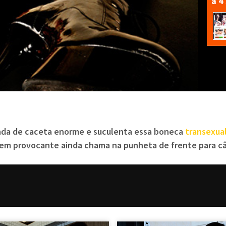
a 4
linda de caceta enorme e suculenta essa boneca
transexua
em provocante ainda chama na punheta de frente para câme