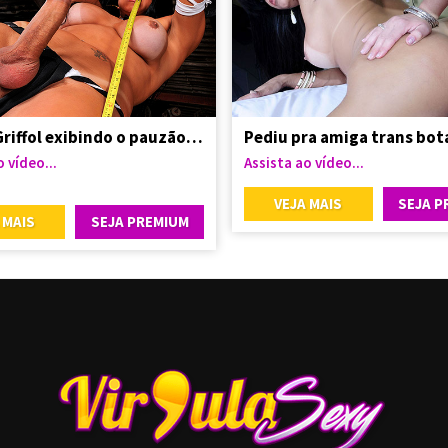
Leticia Griffol exibindo o pauzão lindo
 vídeo...
Assista ao vídeo...
VEJA MAIS
SEJA P
 MAIS
SEJA PREMIUM