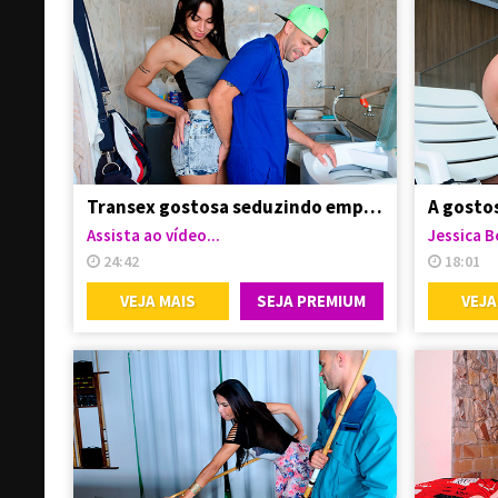
Transex gostosa seduzindo empregado
Assista ao vídeo...
Jessica B
24:42
18:01
VEJA MAIS
SEJA PREMIUM
VEJA