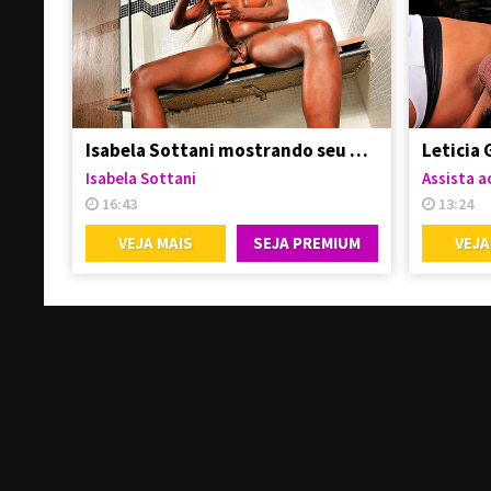
Isabela Sottani mostrando seu pauzão enorme
Isabela Sottani
Assista ao
16:43
13:24
VEJA MAIS
SEJA PREMIUM
VEJA