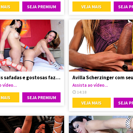
 MAIS
SEJA PREMIUM
VEJA MAIS
SEJA P
Travestis safadas e gostosas fazendo troca troca
 vídeo...
Assista ao vídeo...
14:18
 MAIS
SEJA PREMIUM
VEJA MAIS
SEJA P